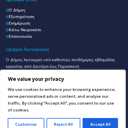
O Δήμος
Εξυπηρέτηση
Ενημέρωση
Κάτω Νευροκόπι
Επικοινωνία
Ωράριο λειτουργίας
Ο Δήμος λειτουργεί υπό καθεστώς πενθήμερης εβδομάδας
εργασίας από Δευτέρα έως Παρασκευή
Ωράριο Υποδοχής Κοινού & Εξυπηρέτησης Πολιτών
We value your privacy
Γραφείο Πρωτοκόλλου & Γραφεία Υποδοχής Πολιτών:
Δευτέρα έως Παρασκευή: 07:30 – 15:30.
We use cookies to enhance your browsing experience,
Λοιπές Υπηρεσίες:
serve personalised ads or content, and analyse our
Δευτέρα έως Παρασκευή: 09:00 – 15:00.
traffic. By clicking "Accept All", you consent to our use
of cookies.
© 2025 All rights reserved.
Customise
Reject All
Accept All