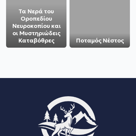
Τα Νερά του
Οροπεδίου
Νευροκοπίου και
οι Μυστηριώδεις
Καταβόθρες
Ποταμός Νέστος