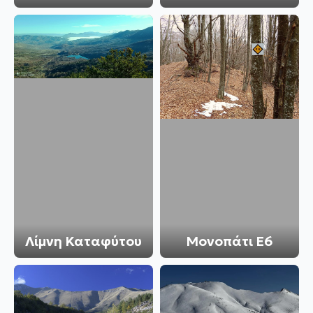
Λίμνη Καταφύτου
Μονοπάτι Ε6