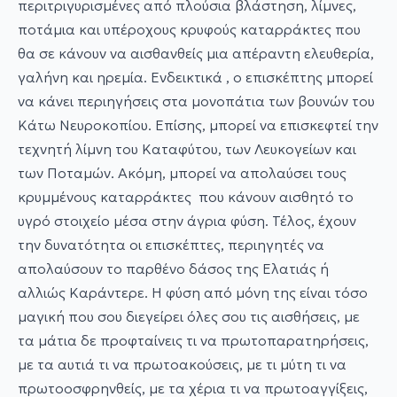
περιτριγυρισμένες από πλούσια βλάστηση, λίμνες,
ποτάμια και υπέροχους κρυφούς καταρράκτες που
θα σε κάνουν να αισθανθείς μια απέραντη ελευθερία,
γαλήνη και ηρεμία. Ενδεικτικά , ο επισκέπτης μπορεί
να κάνει περιηγήσεις στα μονοπάτια των βουνών του
Κάτω Νευροκοπίου. Επίσης, μπορεί να επισκεφτεί την
τεχνητή λίμνη του Καταφύτου, των Λευκογείων και
των Ποταμών. Ακόμη, μπορεί να απολαύσει τους
κρυμμένους καταρράκτες που κάνουν αισθητό το
υγρό στοιχείο μέσα στην άγρια φύση. Τέλος, έχουν
την δυνατότητα οι επισκέπτες, περιηγητές να
απολαύσουν το παρθένο δάσος της Ελατιάς ή
αλλιώς Καράντερε. Η φύση από μόνη της είναι τόσο
μαγική που σου διεγείρει όλες σου τις αισθήσεις, με
τα μάτια δε προφταίνεις τι να πρωτοπαρατηρήσεις,
με τα αυτιά τι να πρωτοακούσεις, με τι μύτη τι να
πρωτοοσφρηνθείς, με τα χέρια τι να πρωτοαγγίξεις,