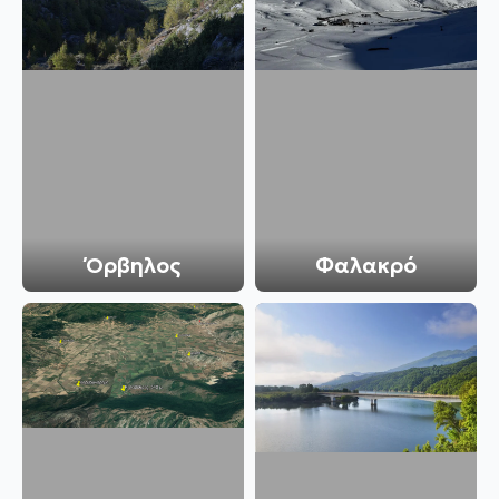
Όρβηλος
Φαλακρό