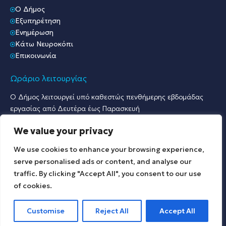
O Δήμος
Εξυπηρέτηση
Ενημέρωση
Κάτω Νευροκόπι
Επικοινωνία
Ωράριο λειτουργίας
Ο Δήμος λειτουργεί υπό καθεστώς πενθήμερης εβδομάδας
εργασίας από Δευτέρα έως Παρασκευή
Ωράριο Υποδοχής Κοινού & Εξυπηρέτησης Πολιτών
We value your privacy
Γραφείο Πρωτοκόλλου & Γραφεία Υποδοχής Πολιτών:
Δευτέρα έως Παρασκευή: 07:30 – 15:30.
We use cookies to enhance your browsing experience,
Λοιπές Υπηρεσίες:
serve personalised ads or content, and analyse our
Δευτέρα έως Παρασκευή: 09:00 – 15:00.
traffic. By clicking "Accept All", you consent to our use
of cookies.
© 2025 All rights reserved.
Customise
Reject All
Accept All