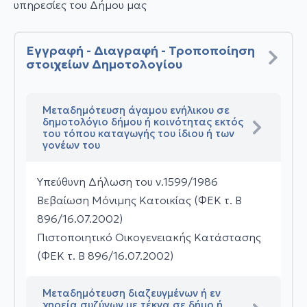
υπηρεσίες του Δήμου μας
Εγγραφή - Διαγραφή - Τροποποίηση
στοιχείων Δημοτολογίου
Μεταδημότευση άγαμου ενήλικου σε
δημοτολόγιο δήμου ή κοινότητας εκτός
του τόπου καταγωγής του ίδιου ή των
γονέων του
Υπεύθυνη Δήλωση του ν.1599/1986
Βεβαίωση Μόνιμης Κατοικίας (ΦΕΚ τ. Β
896/16.07.2002)
Πιστοποιητικό Οικογενειακής Κατάστασης
(ΦΕΚ τ. Β 896/16.07.2002)
Μεταδημότευση διαζευγμένων ή εν
χηρεία συζύγων με τέκνα σε δήμο ή