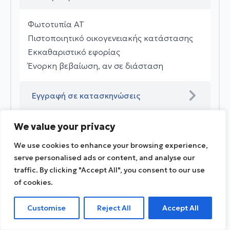
Φωτοτυπία ΑΤ
Πιστοποιητικό οικογενειακής κατάστασης
Εκκαθαριστικό εφορίας
Ένορκη βεβαίωση, αν σε διάσταση
Εγγραφή σε κατασκηνώσεις
Φωτοτυπία ΑΤ
We value your privacy
Πιστοποιητικό οικογενειακής κατάστασης
We use cookies to enhance your browsing experience,
Εκκαθαριστικό εφορίας
serve personalised ads or content, and analyse our
Ένορκη βεβαίωση, αν σε διάσταση
traffic. By clicking "Accept All", you consent to our use
of cookies.
Εγγραφή συμμετοχής σε ΚΑΠΗ
Customise
Reject All
Accept All
Φωτοτυπία ΑΤ