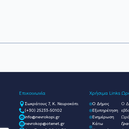
Επικοινωνία
Χρήσιμα Links
Ωρά
Σωκράτους 7, Κ. Νευροκόπι
O Δήμος
Ο Δ
(+30) 25233-50102
Εξυπηρέτηση
εβδ
info@nevrokopi.gr
Ενημέρωση
Ωρά
nevrokop@otenet.gr
Κάτω
Γρα