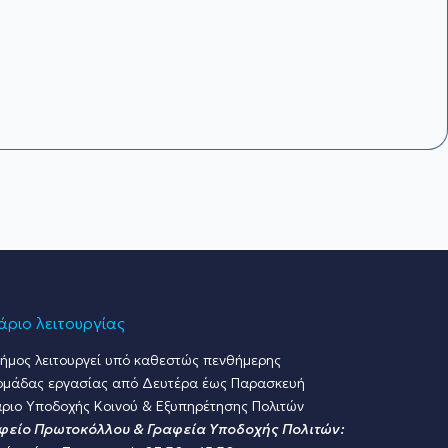
ριο λειτουργίας
ήμος λειτουργεί υπό καθεστώς πενθήμερης
ομάδας εργασίας από Δευτέρα έως Παρασκευή
ριο Υποδοχής Κοινού & Εξυπηρέτησης Πολιτών
φείο Πρωτοκόλλου & Γραφεία Υποδοχής Πολιτών: