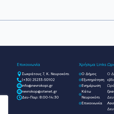
Επικοινωνία
Χρήσιμα Links
Ωρά
Σωκράτους 7, Κ. Νευροκόπι
O Δήμος
Ο Δ
(+30) 25233-50102
Εξυπηρέτηση
εβδ
info@nevrokopi.gr
Ενημέρωση
Ωρά
nevrokop@otenet.gr
Κάτω
Γρα
Δευ-Παρ: 8:00-14:30
Νευροκόπι
Δευ
Επικοινωνία
Λοι
Δευ