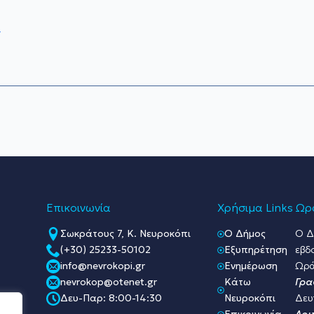
9
Επικοινωνία
Χρήσιμα Links
Ωρά
Σωκράτους 7, Κ. Νευροκόπι
O Δήμος
Ο Δ
(+30) 25233-50102
Εξυπηρέτηση
εβδ
info@nevrokopi.gr
Ενημέρωση
Ωρά
nevrokop@otenet.gr
Κάτω
Γρα
Δευ-Παρ: 8:00-14:30
Νευροκόπι
Δευ