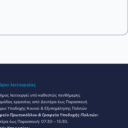
ριο λειτουργίας
ήμος λειτουργεί υπό καθεστώς πενθήμερης
ομάδας εργασίας από Δευτέρα έως Παρασκευή
ριο Υποδοχής Κοινού & Εξυπηρέτησης Πολιτών
φείο Πρωτοκόλλου & Γραφεία Υποδοχής Πολιτών:
τέρα έως Παρασκευή: 07:30 – 15:30.