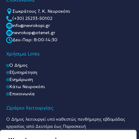
Σωκράτους 7, Κ. Νευροκόπι
(+30) 25233-50102
info@nevrokopi.gr
nevrokop@otenet.gr
Δευ-Παρ: 8:00-14:30
Χρήσιμα Links
O Δήμος
Εξυπηρέτηση
Ενημέρωση
Κάτω Νευροκόπι
Επικοινωνία
Ωράριο λειτουργίας
Ο Δήμος λειτουργεί υπό καθεστώς πενθήμερης εβδομάδας
εργασίας από Δευτέρα έως Παρασκευή
Ωράριο Υποδοχής Κοινού & Εξυπηρέτησης Πολιτών