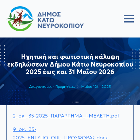
Ηχητική και φωτιστική κάλυψη
εκδηλώσεων Δήμου Κάτω Νευροκοπίου
2025 έως και 31 Μαΐου 2026
Διαγωνισμοί - Προμήθειες
Μαΐου 12th 2025
2_οκ._35-2025_ΠΑΡΑΡΤΗΜΑ_I-ΜΕΛΕΤΗ.pdf
9_οκ._35-
2025_ΕΝΤΥΠΟ_ΟΙΚ._ΠΡΟΣΦΟΡΑΣ.docx