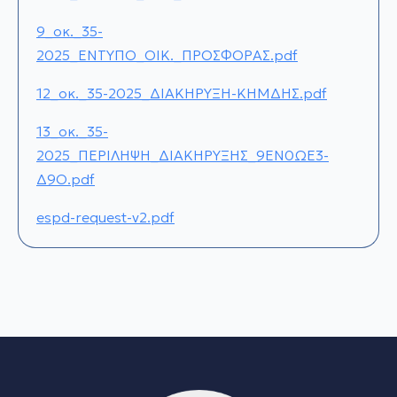
9_οκ._35-
2025_ΕΝΤΥΠΟ_ΟΙΚ._ΠΡΟΣΦΟΡΑΣ.pdf
12_οκ._35-2025_ΔΙΑΚΗΡΥΞΗ-ΚΗΜΔΗΣ.pdf
13_οκ._35-
2025_ΠΕΡΙΛΗΨΗ_ΔΙΑΚΗΡΥΞΗΣ_9ΕΝ0ΩΕ3-
Δ9Ο.pdf
espd-request-v2.pdf