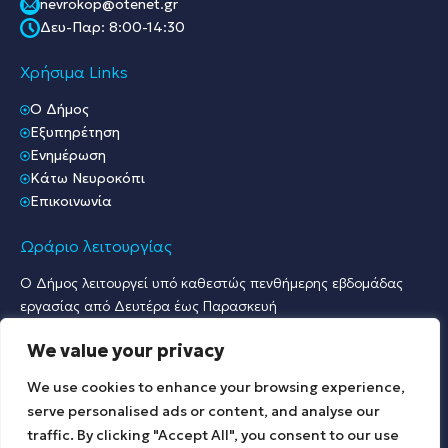
nevrokop@otenet.gr
Δευ-Παρ: 8:00-14:30
Χρήσιμα Links
O Δήμος
Εξυπηρέτηση
Ενημέρωση
Κάτω Νευροκόπι
Επικοινωνία
Ωράριο λειτουργίας
Ο Δήμος λειτουργεί υπό καθεστώς πενθήμερης εβδομάδας
εργασίας από Δευτέρα έως Παρασκευή
Ωράριο Υποδοχής Κοινού & Εξυπηρέτησης Πολιτών
We value your privacy
Γραφείο Πρωτοκόλλου & Γραφεία Υποδοχής Πολιτών:
Δευτέρα έως Παρασκευή: 07:30 – 15:30.
We use cookies to enhance your browsing experience,
Λοιπές Υπηρεσίες:
serve personalised ads or content, and analyse our
Δευτέρα έως Παρασκευή: 09:00 – 15:00.
traffic. By clicking "Accept All", you consent to our use