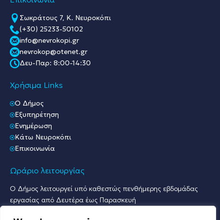
Σωκράτους 7, Κ. Νευροκόπι
(+30) 25233-50102
info@nevrokopi.gr
nevrokop@otenet.gr
Δευ-Παρ: 8:00-14:30
Χρήσιμα Links
O Δήμος
Εξυπηρέτηση
Ενημέρωση
Κάτω Νευροκόπι
Επικοινωνία
Ωράριο λειτουργίας
Ο Δήμος λειτουργεί υπό καθεστώς πενθήμερης εβδομάδας
εργασίας από Δευτέρα έως Παρασκευή
Ωράριο Υποδοχής Κοινού & Εξυπηρέτησης Πολιτών