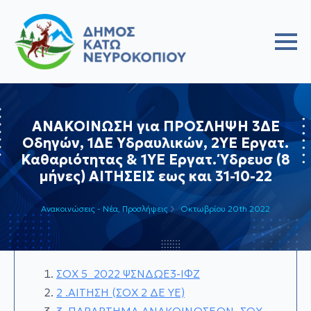
ΑΝΑΚΟΙΝΩΣΗ για ΠΡΟΣΛΗΨΗ 3ΔΕ
Οδηγών, 1ΔΕ Υδραυλικών, 2ΥΕ Εργατ.
Καθαριότητας & 1ΥΕ Εργατ. Ύδρευσ (8
μήνες) ΑΙΤΗΣΕΙΣ εως και 31-10-22
Ανακοινώσεις - Νέα
Προσλήψεις
Οκτωβρίου 20th 2022
ΣΟΧ 5_2022 ΨΣΝΔΩΕ3-ΙΦΖ
2 .ΑΙΤΗΣΗ (ΣΟΧ 2 ΔΕ ΥΕ)