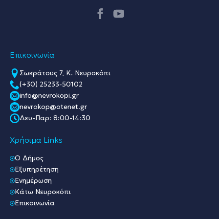
Επικοινωνία
Σωκράτους 7, Κ. Νευροκόπι
(+30) 25233-50102
info@nevrokopi.gr
nevrokop@otenet.gr
Δευ-Παρ: 8:00-14:30
Χρήσιμα Links
O Δήμος
Εξυπηρέτηση
Ενημέρωση
Κάτω Νευροκόπι
Επικοινωνία