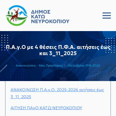
Π.Α.γ.Ο με 4 θέσεις Π.Φ.Α. αιτήσεις έως
και 3_11_2025
Ανακοινώσεις - Νέα
Προσλήψεις
Οκτωβρίου 17th 2025
ΑΝΑΚΟΙΝΩΣΗ Π.Α.γ.Ο. 2025-2026 αιτήσεις έως
3_11_2025
ΑΙΤΗΣΗ ΠΑγΟ ΚΑΤΩ ΝΕΥΡΟΚΟΠΙΟΥ