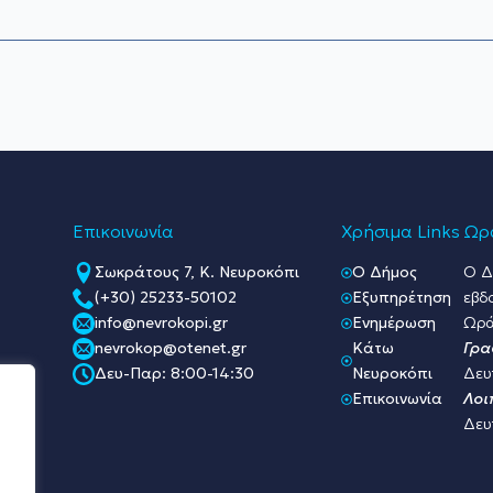
Επικοινωνία
Χρήσιμα Links
Ωρά
Σωκράτους 7, Κ. Νευροκόπι
O Δήμος
Ο Δ
(+30) 25233-50102
Εξυπηρέτηση
εβδ
info@nevrokopi.gr
Ενημέρωση
Ωρά
nevrokop@otenet.gr
Κάτω
Γρα
Δευ-Παρ: 8:00-14:30
Νευροκόπι
Δευ
Επικοινωνία
Λοι
Δευ