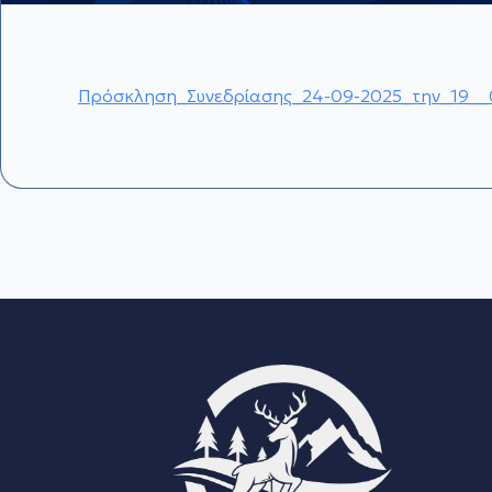
Πρόσκληση_Συνεδρίασης_24-09-2025_την_19__