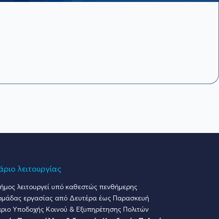
ριο λειτουργίας
ήμος λειτουργεί υπό καθεστώς πενθήμερης
ομάδας εργασίας από Δευτέρα έως Παρασκευή
ριο Υποδοχής Κοινού & Εξυπηρέτησης Πολιτών