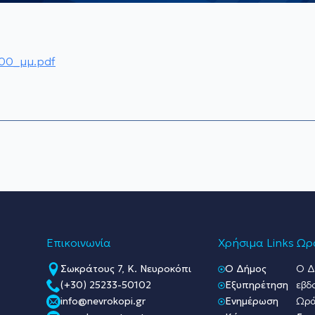
00_μμ.pdf
Επικοινωνία
Χρήσιμα Links
Ωρά
Σωκράτους 7, Κ. Νευροκόπι
O Δήμος
Ο Δ
(+30) 25233-50102
Εξυπηρέτηση
εβδ
info@nevrokopi.gr
Ενημέρωση
Ωρά