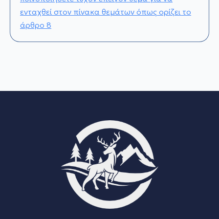
ενταχθεί στον πίνακα θεμάτων όπως ορίζει το
άρθρο 8