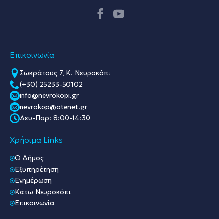
Επικοινωνία
Σωκράτους 7, Κ. Νευροκόπι
(+30) 25233-50102
info@nevrokopi.gr
nevrokop@otenet.gr
Δευ-Παρ: 8:00-14:30
Χρήσιμα Links
O Δήμος
Εξυπηρέτηση
Ενημέρωση
Κάτω Νευροκόπι
Επικοινωνία