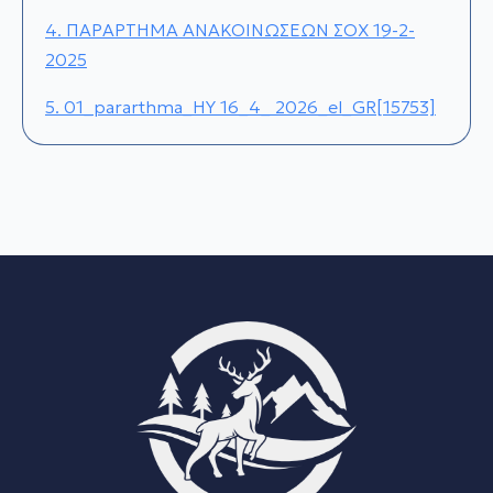
4. ΠΑΡΑΡΤΗΜΑ ΑΝΑΚΟΙΝΩΣΕΩΝ ΣΟΧ 19-2-
2025
5. 01_pararthma_HY 16_4_ 2026_el_GR[15753]