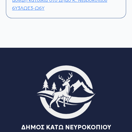
μόνιμη κατοικία στο Δήμο Κ. Νευροκοπίου
6Υ3ΛΩΕ3-Ω6Υ
ΔΗΜΟΣ ΚΑΤΩ ΝΕΥΡΟΚΟΠΙΟΥ