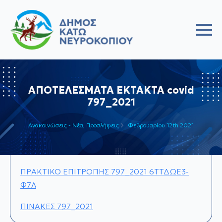
ΑΠΟΤΕΛΕΣΜΑΤΑ ΕΚΤΑΚΤΑ covid
797_2021
Ανακοινώσεις - Νέα
Προσλήψεις
Φεβρουαρίου 12th 2021
ΠΡΑΚΤΙΚΟ ΕΠΙΤΡΟΠΗΣ 797_2021 6ΤΤΔΩΕ3-
Φ7Λ
ΠΙΝΑΚΕΣ 797_2021