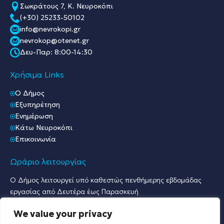
Σωκράτους 7, Κ. Νευροκόπι
(+30) 25233-50102
info@nevrokopi.gr
nevrokop@otenet.gr
Δευ-Παρ: 8:00-14:30
Χρήσιμα Links
O Δήμος
Εξυπηρέτηση
Ενημέρωση
Κάτω Νευροκόπι
Επικοινωνία
Ωράριο λειτουργίας
Ο Δήμος λειτουργεί υπό καθεστώς πενθήμερης εβδομάδας
εργασίας από Δευτέρα έως Παρασκευή
Ωράριο Υποδοχής Κοινού & Εξυπηρέτησης Πολιτών
We value your privacy
Γραφείο Πρωτοκόλλου & Γραφεία Υποδοχής Πολιτών: