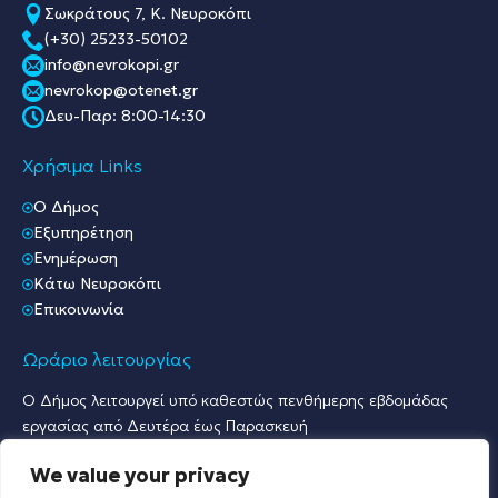
Σωκράτους 7, Κ. Νευροκόπι
(+30) 25233-50102
info@nevrokopi.gr
nevrokop@otenet.gr
Δευ-Παρ: 8:00-14:30
Χρήσιμα Links
O Δήμος
Εξυπηρέτηση
Ενημέρωση
Κάτω Νευροκόπι
Επικοινωνία
Ωράριο λειτουργίας
Ο Δήμος λειτουργεί υπό καθεστώς πενθήμερης εβδομάδας
εργασίας από Δευτέρα έως Παρασκευή
Ωράριο Υποδοχής Κοινού & Εξυπηρέτησης Πολιτών
We value your privacy
Γραφείο Πρωτοκόλλου & Γραφεία Υποδοχής Πολιτών: