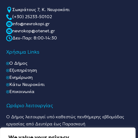
Σωκράτους 7, Κ. Νευροκόπι
(+30) 25233-50102
info@nevrokopi.gr
nevrokop@otenet.gr
Δευ-Παρ: 8:00-14:30
Χρήσιμα Links
O Δήμος
Εξυπηρέτηση
Ενημέρωση
Κάτω Νευροκόπι
Επικοινωνία
Ωράριο λειτουργίας
Ο Δήμος λειτουργεί υπό καθεστώς πενθήμερης εβδομάδας
εργασίας από Δευτέρα έως Παρασκευή
Ωράριο Υποδοχής Κοινού & Εξυπηρέτησης Πολιτών
We value your privacy