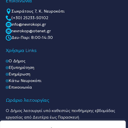
Επικοινωνία
Σωκράτους 7, Κ. Νευροκόπι
(+30) 25233-50102
info@nevrokopi.gr
nevrokop@otenet.gr
Δευ-Παρ: 8:00-14:30
Χρήσιμα Links
O Δήμος
Εξυπηρέτηση
Ενημέρωση
Κάτω Νευροκόπι
Επικοινωνία
Ωράριο λειτουργίας
Ο Δήμος λειτουργεί υπό καθεστώς πενθήμερης εβδομάδας
εργασίας από Δευτέρα έως Παρασκευή
Ωράριο Υποδοχής Κοινού & Εξυπηρέτησης Πολιτών