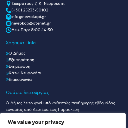
Σωκράτους 7, Κ. Νευροκόπι
(+30) 25233-50102
info@nevrokopi.gr
nevrokop@otenet.gr
Δευ-Παρ: 8:00-14:30
Χρήσιμα Links
O Δήμος
Εξυπηρέτηση
Ενημέρωση
Κάτω Νευροκόπι
Επικοινωνία
Ωράριο λειτουργίας
Ο Δήμος λειτουργεί υπό καθεστώς πενθήμερης εβδομάδας
εργασίας από Δευτέρα έως Παρασκευή
Ωράριο Υποδοχής Κοινού & Εξυπηρέτησης Πολιτών
We value your privacy
Γραφείο Πρωτοκόλλου & Γραφεία Υποδοχής Πολιτών: