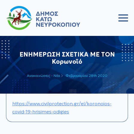
ΕΝΗΜΕΡΩΣΗ ΣΧΕΤΙΚΑ ΜΕ ΤΟΝ
Κορωνοϊό
Ανακοινώσεις - Νέα
Φεβρουαρίου 28th 2020
https://www.civilprotection.gr/el/koronoios-
covid-19-hrisimes-odigies