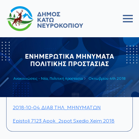
ΕΝΗΜΕΡΩΤΙΚΑ ΜΗΝΥΜΑΤΑ
ΠΟΛΙΤΙΚΗΣ ΠΡΟΣΤΑΣΙΑΣ
Ανακοινώσεις - Νέα
Πολιτική προστασία
Οκτωβρίου 4th 2018
2018-10-04 ΔΙΑΒ ΤΗΛ_ΜΗΝΥΜΑΤΩΝ
Epistoli 7123 Apok_2spot Sxedio Xeim 2018