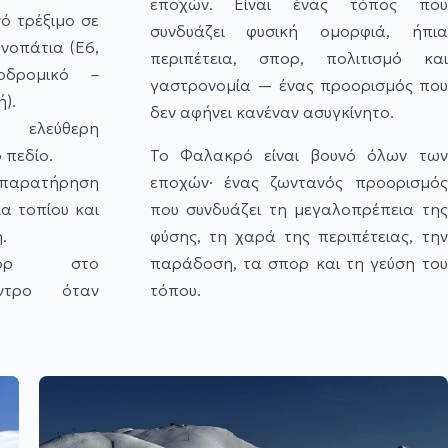
εποχών. Είναι ένας τόπος που
ό τρέξιμο σε
συνδυάζει φυσική ομορφιά, ήπια
νοπάτια (Ε6,
περιπέτεια, σπορ, πολιτισμό και
οδρομικό –
γαστρονομία —
ένας προορισμός που
).
δεν αφήνει κανέναν ασυγκίνητο.
 ελεύθερη
 πεδίο.
Το Φαλακρό είναι βουνό όλων των
 παρατήρηση
εποχών· ένας ζωντανός προορισμός
α τοπίου και
που συνδυάζει τη μεγαλοπρέπεια της
.
φύσης, τη χαρά της περιπέτειας, την
πορ στο
παράδοση, τα σπορ και τη γεύση του
έντρο όταν
τόπου.