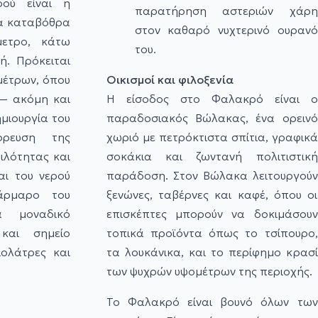
ού είναι η
παρατήρηση αστεριών χάρη
ια καταβόθρα
στον καθαρό νυχτερινό ουρανό
ετρο, κάτω
του.
. Πρόκειται
μέτρων, όπου
Οικισμοί και φιλοξενία
 — ακόμη και
Η είσοδος στο Φαλακρό είναι ο
μιουργία του
παραδοσιακός Βώλακας, ένα ορεινό
ρρευση της
χωριό με πετρόκτιστα σπίτια, γραφικά
ιλότητας και
σοκάκια και ζωντανή πολιτιστική
ι του νερού
παράδοση. Στον Βώλακα λειτουργούν
άρμαρο του
ξενώνες, ταβέρνες και καφέ, όπου οι
α μοναδικό
επισκέπτες μπορούν να δοκιμάσουν
και σημείο
τοπικά προϊόντα όπως το τσίπουρο,
ολάτρες και
τα λουκάνικα, και το περίφημο κρασί
των ψυχρών υψομέτρων της περιοχής.
Το Φαλακρό είναι βουνό όλων των