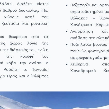
λλάδας.
Διαθέτει πίστες
Πεζοπορία και ορειν
 βαθμού δυσκολίας, lifts,
σηματοδοτημένα μο
 χώρους καφέ που
Βώλακας – Χιον
 ζεστασιά και μοναδική
Χιονότρυπα – Κορυφή
Αναρρίχηση και
του θεωρείται από τα
ανάβαση στο αλπικό
της χώρας λόγω της
Ποδηλασία βουνού,
 της διάρκειάς του, ενώ η
πουλιών, φωτογραφί
 την κορυφή του
αστροφωτογράφηση
κού κόβει την ανάσα: ο
Χειμερινά σ
 Ροδόπη, το Παγγαίο,
Χιονοδρομικό Κ
γιο Όρος και ο Όλυμπος