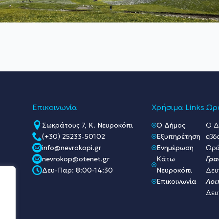
Επικοινωνία
Χρήσιμα Links
Ωρά
Σωκράτους 7, Κ. Νευροκόπι
O Δήμος
Ο Δ
(+30) 25233-50102
Εξυπηρέτηση
εβδ
info@nevrokopi.gr
Ενημέρωση
Ωρά
nevrokop@otenet.gr
Κάτω
Γρα
Δευ-Παρ: 8:00-14:30
Νευροκόπι
Δευ
Επικοινωνία
Λοι
Δευ