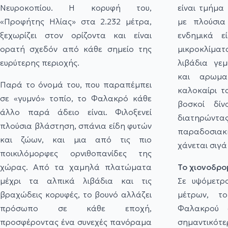
Νευροκοπίου. Η κορυφή του,
είναι τμήμα 
«Προφήτης Ηλίας» στα 2.232 μέτρα,
με πλούσια 
ξεχωρίζει στον ορίζοντα και είναι
ενδημικά ε
ορατή σχεδόν από κάθε σημείο της
μικροκλίμα
ευρύτερης περιοχής.
λιβάδια γεμ
και αρωμα
Παρά το όνομά του, που παραπέμπει
καλοκαίρι τ
σε «γυμνό» τοπίο, το Φαλακρό κάθε
βοσκοί δίν
άλλο παρά άδειο είναι. Φιλοξενεί
διατηρών
πλούσια βλάστηση, σπάνια είδη φυτών
παραδοσιακ
και ζώων, και μια από τις πιο
χάνεται σιγά
ποικιλόμορφες ορνιθοπανίδες της
χώρας. Από τα χαμηλά πλατώματα
Το χιονοδρο
μέχρι τα αλπικά λιβάδια και τις
Σε υψόμετρο
βραχώδεις κορυφές, το βουνό αλλάζει
μέτρων, το
πρόσωπο σε κάθε εποχή,
Φαλακρού 
προσφέροντας ένα συνεχές πανόραμα
σημαντικότε