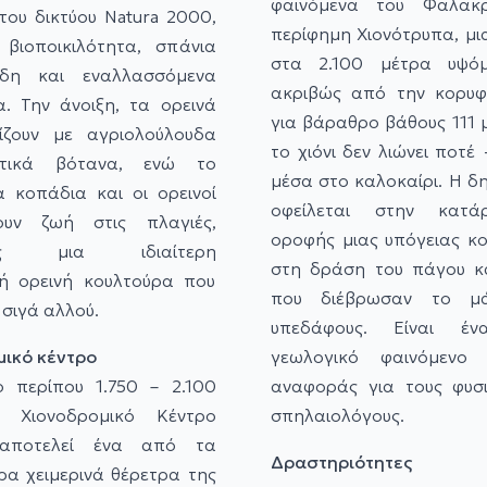
φαινόμενα του Φαλακρ
του δικτύου Natura 2000,
περίφημη Χιονότρυπα, μ
βιοποικιλότητα, σπάνια
στα 2.100 μέτρα υψόμ
ίδη και εναλλασσόμενα
ακριβώς από την κορυφή
τα.
Την άνοιξη, τα ορεινά
για βάραθρο βάθους 111 
ίζουν με αγριολούλουδα
το χιόνι δεν λιώνει ποτέ
τικά βότανα, ενώ το
μέσα στο καλοκαίρι. Η δη
α κοπάδια και οι ορεινοί
οφείλεται στην κατά
ουν ζωή στις πλαγιές,
οροφής μιας υπόγειας κο
τας μια ιδιαίτερη
στη δράση του πάγου κα
ή ορεινή κουλτούρα που
που διέβρωσαν το μ
 σιγά αλλού.
υπεδάφους. Είναι έν
μικό κέντρο
γεωλογικό φαινόμενο 
 περίπου 1.750 – 2.100
αναφοράς για τους φυσι
 Χιονοδρομικό Κέντρο
σπηλαιολόγους.
αποτελεί ένα από τα
Δραστηριότητες
ρα χειμερινά θέρετρα της