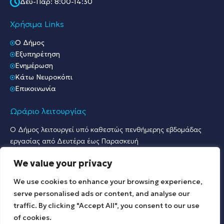
Δευ-Παρ: 8:00-14:30
Χρήσιμα Links
O Δήμος
Εξυπηρέτηση
Ενημέρωση
Κάτω Νευροκόπι
Επικοινωνία
Ωράριο λειτουργίας
Ο Δήμος λειτουργεί υπό καθεστώς πενθήμερης εβδομάδας
εργασίας από Δευτέρα έως Παρασκευή
Ωράριο Υποδοχής Κοινού & Εξυπηρέτησης Πολιτών
We value your privacy
Γραφείο Πρωτοκόλλου & Γραφεία Υποδοχής Πολιτών:
Δευτέρα έως Παρασκευή: 07:30 – 15:30.
We use cookies to enhance your browsing experience,
Λοιπές Υπηρεσίες:
serve personalised ads or content, and analyse our
Δευτέρα έως Παρασκευή: 09:00 – 15:00.
traffic. By clicking "Accept All", you consent to our use
of cookies.