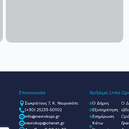
Επικοινωνία
Χρήσιμα Links
Ωρά
Σωκράτους 7, Κ. Νευροκόπι
O Δήμος
Ο Δ
(+30) 25233-50102
Εξυπηρέτηση
εβδ
info@nevrokopi.gr
Ενημέρωση
Ωρά
nevrokop@otenet.gr
Κάτω
Γρα