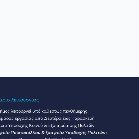
ριο λειτουργίας
ήμος λειτουργεί υπό καθεστώς πενθήμερης
ομάδας εργασίας από Δευτέρα έως Παρασκευή
ριο Υποδοχής Κοινού & Εξυπηρέτησης Πολιτών
φείο Πρωτοκόλλου & Γραφεία Υποδοχής Πολιτών: