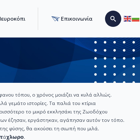
Νευροκόπι
Επικοινωνία
Search for:
ανου τόπου, ο χρόνος μοιάζει να κυλά αλλιώς.
λά γεμάτο ιστορίες. Τα παλιά του κτίρια
ερισσότερο το μικρό εκκλησάκι της Ζωοδόχου
όσων έζησαν, εργάστηκαν, αγάπησαν αυτόν τον τόπο.
της φύσης, θα ακούσει τη σιωπή που μιλά.
𝞆𝝺𝞈𝞀𝝾.