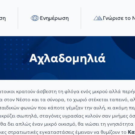
ση
Ενημέρωση
Γνώρισε το 
Αχλαδομηλιά
άτοικοι κρατούν άσβεστη τη φλόγα ενός μικρού αλλά περήφ
α στον Νέστο και τα σύνορα, το χωριό στέκεται ταπεινό, αλ
παιδικών φωνών που κάποτε γέμιζαν την αυλή, κι ακόμη π
δακρύζει σιωπηλά, σταγόνες υγρασίας κυλούν σαν μνήμες 
α δει απλώς έναν μικρό οικισμό, θα νιώσει τη γνησιότητα 
 στρατιωτικές εγκαταστάσεις έμειναν να θυμίζουν το 𝝟𝝰𝞃ά