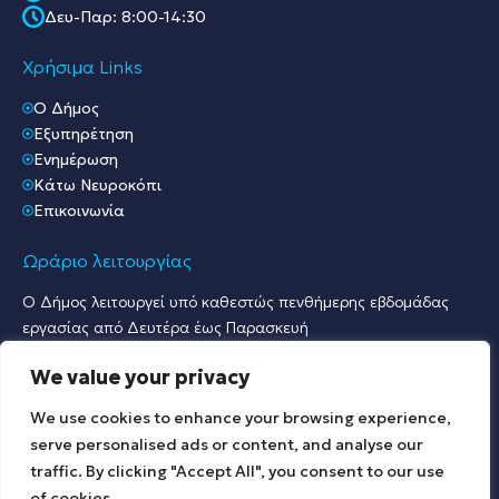
Δευ-Παρ: 8:00-14:30
Χρήσιμα Links
O Δήμος
Εξυπηρέτηση
Ενημέρωση
Κάτω Νευροκόπι
Επικοινωνία
Ωράριο λειτουργίας
Ο Δήμος λειτουργεί υπό καθεστώς πενθήμερης εβδομάδας
εργασίας από Δευτέρα έως Παρασκευή
Ωράριο Υποδοχής Κοινού & Εξυπηρέτησης Πολιτών
We value your privacy
Γραφείο Πρωτοκόλλου & Γραφεία Υποδοχής Πολιτών:
Δευτέρα έως Παρασκευή: 07:30 – 15:30.
We use cookies to enhance your browsing experience,
Λοιπές Υπηρεσίες:
serve personalised ads or content, and analyse our
Δευτέρα έως Παρασκευή: 09:00 – 15:00.
traffic. By clicking "Accept All", you consent to our use
of cookies.