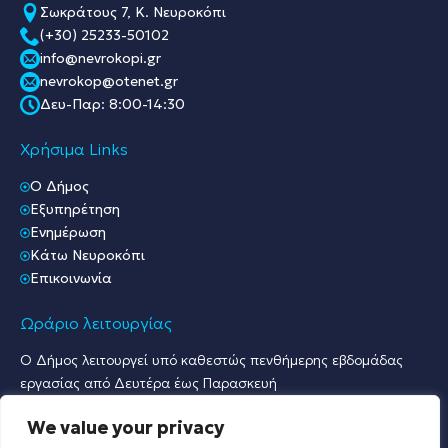
Σωκράτους 7, Κ. Νευροκόπι
(+30) 25233-50102
info@nevrokopi.gr
nevrokop@otenet.gr
Δευ-Παρ: 8:00-14:30
Χρήσιμα Links
O Δήμος
Εξυπηρέτηση
Ενημέρωση
Κάτω Νευροκόπι
Επικοινωνία
Ωράριο λειτουργίας
Ο Δήμος λειτουργεί υπό καθεστώς πενθήμερης εβδομάδας
εργασίας από Δευτέρα έως Παρασκευή
Ωράριο Υποδοχής Κοινού & Εξυπηρέτησης Πολιτών
We value your privacy
Γραφείο Πρωτοκόλλου & Γραφεία Υποδοχής Πολιτών: