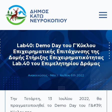
Lab40: Demo Day του Γ΄ Κύκλου
Επιχειρηματικής Επιτάχυνσης της
Δομής Στήριξης Επιχειρηματικότητας
Lab.40 του Επιμελητηρίου Δράμας
Ανακοινώσεις - Νέα
Ιουλίου 6th 2022
Την Τετάρτη, 13 Ιουλίου 2022, θα
πραγματοποιηθεί το Demo Day του Γ&#39;