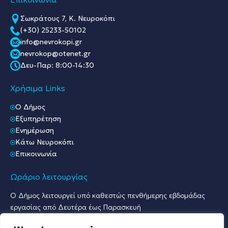
Σωκράτους 7, Κ. Νευροκόπι
(+30) 25233-50102
info@nevrokopi.gr
nevrokop@otenet.gr
Δευ-Παρ: 8:00-14:30
Χρήσιμα Links
O Δήμος
Εξυπηρέτηση
Ενημέρωση
Κάτω Νευροκόπι
Επικοινωνία
Ωράριο λειτουργίας
Ο Δήμος λειτουργεί υπό καθεστώς πενθήμερης εβδομάδας
εργασίας από Δευτέρα έως Παρασκευή
Ωράριο Υποδοχής Κοινού & Εξυπηρέτησης Πολιτών