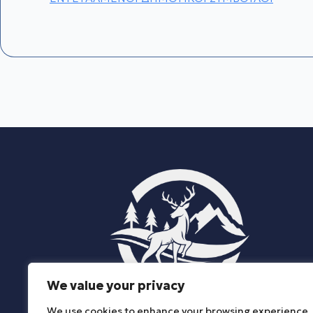
We value your privacy
We use cookies to enhance your browsing experience,