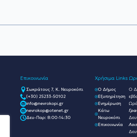
Επικοινωνία
Χρήσιμα Links
Ωρά
Σωκράτους 7, Κ. Νευροκόπι
O Δήμος
Ο Δ
(+30) 25233-50102
Εξυπηρέτηση
εβδ
info@nevrokopi.gr
Ενημέρωση
Ωρά
nevrokop@otenet.gr
Κάτω
Γρα
Δευ-Παρ: 8:00-14:30
Νευροκόπι
Δευ
Επικοινωνία
Λοι
Δευ