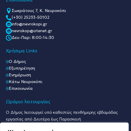
Σωκράτους 7, Κ. Νευροκόπι
(+30) 25233-50102
info@nevrokopi.gr
nevrokop@otenet.gr
Δευ-Παρ: 8:00-14:30
Χρήσιμα Links
O Δήμος
Εξυπηρέτηση
Ενημέρωση
Κάτω Νευροκόπι
Επικοινωνία
Ωράριο λειτουργίας
Ο Δήμος λειτουργεί υπό καθεστώς πενθήμερης εβδομάδας
εργασίας από Δευτέρα έως Παρασκευή
Ωράριο Υποδοχής Κοινού & Εξυπηρέτησης Πολιτών