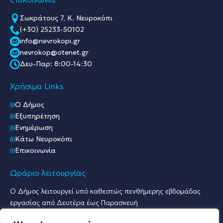
Σωκράτους 7, Κ. Νευροκόπι
(+30) 25233-50102
info@nevrokopi.gr
nevrokop@otenet.gr
Δευ-Παρ: 8:00-14:30
Χρήσιμα Links
O Δήμος
Εξυπηρέτηση
Ενημέρωση
Κάτω Νευροκόπι
Επικοινωνία
Ωράριο λειτουργίας
Ο Δήμος λειτουργεί υπό καθεστώς πενθήμερης εβδομάδας
εργασίας από Δευτέρα έως Παρασκευή
Ωράριο Υποδοχής Κοινού & Εξυπηρέτησης Πολιτών