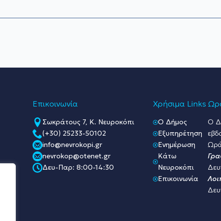
Επικοινωνία
Χρήσιμα Links
Ωρά
Σωκράτους 7, Κ. Νευροκόπι
O Δήμος
Ο Δ
(+30) 25233-50102
Εξυπηρέτηση
εβδ
info@nevrokopi.gr
Ενημέρωση
Ωρά
nevrokop@otenet.gr
Κάτω
Γρα
Δευ-Παρ: 8:00-14:30
Νευροκόπι
Δευ
Επικοινωνία
Λοι
Δευ