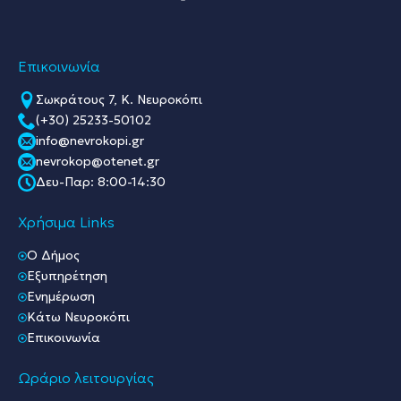
Επικοινωνία
Σωκράτους 7, Κ. Νευροκόπι
(+30) 25233-50102
info@nevrokopi.gr
nevrokop@otenet.gr
Δευ-Παρ: 8:00-14:30
Χρήσιμα Links
O Δήμος
Εξυπηρέτηση
Ενημέρωση
Κάτω Νευροκόπι
Επικοινωνία
Ωράριο λειτουργίας