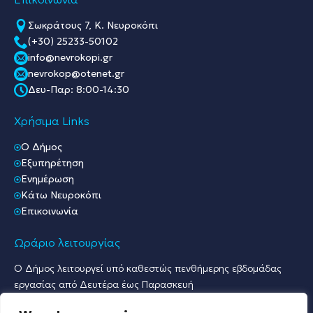
Σωκράτους 7, Κ. Νευροκόπι
(+30) 25233-50102
info@nevrokopi.gr
nevrokop@otenet.gr
Δευ-Παρ: 8:00-14:30
Χρήσιμα Links
O Δήμος
Εξυπηρέτηση
Ενημέρωση
Κάτω Νευροκόπι
Επικοινωνία
Ωράριο λειτουργίας
Ο Δήμος λειτουργεί υπό καθεστώς πενθήμερης εβδομάδας
εργασίας από Δευτέρα έως Παρασκευή
Ωράριο Υποδοχής Κοινού & Εξυπηρέτησης Πολιτών