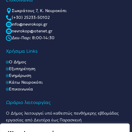
Σωκράτους 7, Κ. Νευροκόπι
(+30) 25233-50102
info@nevrokopi.gr
nevrokop@otenet.gr
Δευ-Παρ: 8:00-14:30
Χρήσιμα Links
O Δήμος
Εξυπηρέτηση
Ενημέρωση
Κάτω Νευροκόπι
Επικοινωνία
Ωράριο λειτουργίας
Ο Δήμος λειτουργεί υπό καθεστώς πενθήμερης εβδομάδας
εργασίας από Δευτέρα έως Παρασκευή
Ωράριο Υποδοχής Κοινού & Εξυπηρέτησης Πολιτών