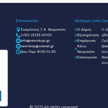
Επικοινωνία
Χρήσιμα Links
Ωρά
Σωκράτους 7, Κ. Νευροκόπι
O Δήμος
Ο Δ
(+30) 25233-50102
Εξυπηρέτηση
εβδ
info@nevrokopi.gr
Ενημέρωση
Ωρά
nevrokop@otenet.gr
Κάτω
Γρα
Δευ-Παρ: 8:00-14:30
Νευροκόπι
Δευ
Επικοινωνία
Λοι
Δευ
© 2025 All rights reserved.