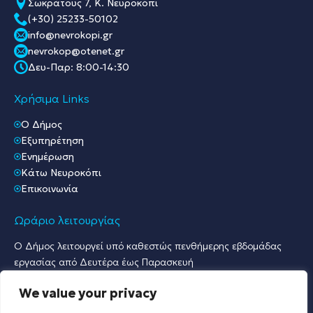
Σωκράτους 7, Κ. Νευροκόπι
(+30) 25233-50102
info@nevrokopi.gr
nevrokop@otenet.gr
Δευ-Παρ: 8:00-14:30
Χρήσιμα Links
O Δήμος
Εξυπηρέτηση
Ενημέρωση
Κάτω Νευροκόπι
Επικοινωνία
Ωράριο λειτουργίας
Ο Δήμος λειτουργεί υπό καθεστώς πενθήμερης εβδομάδας
εργασίας από Δευτέρα έως Παρασκευή
Ωράριο Υποδοχής Κοινού & Εξυπηρέτησης Πολιτών
We value your privacy
Γραφείο Πρωτοκόλλου & Γραφεία Υποδοχής Πολιτών:
Δευτέρα έως Παρασκευή: 07:30 – 15:30.