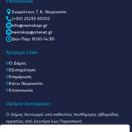
Επικοινωνία
Σωκράτους 7, Κ. Νευροκόπι
(+30) 25233-50102
info@nevrokopi.gr
nevrokop@otenet.gr
Δευ-Παρ: 8:00-14:30
Χρήσιμα Links
O Δήμος
Εξυπηρέτηση
Ενημέρωση
Κάτω Νευροκόπι
Επικοινωνία
Ωράριο λειτουργίας
Ο Δήμος λειτουργεί υπό καθεστώς πενθήμερης εβδομάδας
εργασίας από Δευτέρα έως Παρασκευή
Ωράριο Υποδοχής Κοινού & Εξυπηρέτησης Πολιτών