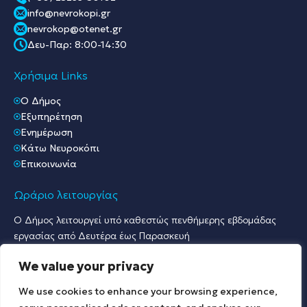
info@nevrokopi.gr
nevrokop@otenet.gr
Δευ-Παρ: 8:00-14:30
Χρήσιμα Links
O Δήμος
Εξυπηρέτηση
Ενημέρωση
Κάτω Νευροκόπι
Επικοινωνία
Ωράριο λειτουργίας
Ο Δήμος λειτουργεί υπό καθεστώς πενθήμερης εβδομάδας
εργασίας από Δευτέρα έως Παρασκευή
Ωράριο Υποδοχής Κοινού & Εξυπηρέτησης Πολιτών
We value your privacy
Γραφείο Πρωτοκόλλου & Γραφεία Υποδοχής Πολιτών:
Δευτέρα έως Παρασκευή: 07:30 – 15:30.
We use cookies to enhance your browsing experience,
Λοιπές Υπηρεσίες: