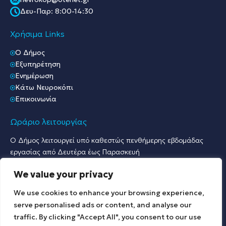
Δευ-Παρ: 8:00-14:30
Χρήσιμα Links
O Δήμος
Εξυπηρέτηση
Ενημέρωση
Κάτω Νευροκόπι
Επικοινωνία
Ωράριο λειτουργίας
Ο Δήμος λειτουργεί υπό καθεστώς πενθήμερης εβδομάδας
εργασίας από Δευτέρα έως Παρασκευή
Ωράριο Υποδοχής Κοινού & Εξυπηρέτησης Πολιτών
We value your privacy
Γραφείο Πρωτοκόλλου & Γραφεία Υποδοχής Πολιτών:
Δευτέρα έως Παρασκευή: 07:30 – 15:30.
We use cookies to enhance your browsing experience,
Λοιπές Υπηρεσίες:
serve personalised ads or content, and analyse our
Δευτέρα έως Παρασκευή: 09:00 – 15:00.
traffic. By clicking "Accept All", you consent to our use