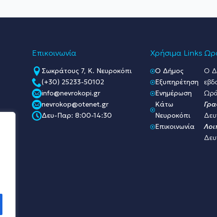
Επικοινωνία
Χρήσιμα Links
Ωρά
Σωκράτους 7, Κ. Νευροκόπι
O Δήμος
Ο Δ
(+30) 25233-50102
Εξυπηρέτηση
εβδ
info@nevrokopi.gr
Ενημέρωση
Ωρά
nevrokop@otenet.gr
Κάτω
Γρα
Δευ-Παρ: 8:00-14:30
Νευροκόπι
Δευ
Επικοινωνία
Λοι
Δευ