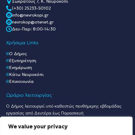
Σωκράτους 7, Κ. Νευροκόπι
(+30) 25233-50102
info@nevrokopi.gr
nevrokop@otenet.gr
Δευ-Παρ: 8:00-14:30
Χρήσιμα Links
O Δήμος
Εξυπηρέτηση
Ενημέρωση
Κάτω Νευροκόπι
Επικοινωνία
Ωράριο λειτουργίας
Ο Δήμος λειτουργεί υπό καθεστώς πενθήμερης εβδομάδας
εργασίας από Δευτέρα έως Παρασκευή
Ωράριο Υποδοχής Κοινού & Εξυπηρέτησης Πολιτών
We value your privacy
Γραφείο Πρωτοκόλλου & Γραφεία Υποδοχής Πολιτών:
Δευτέρα έως Παρασκευή: 07:30 – 15:30.