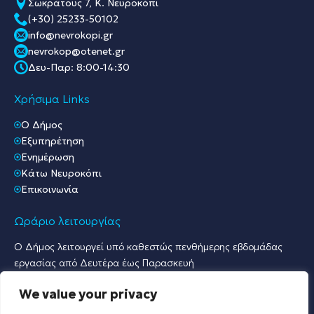
Σωκράτους 7, Κ. Νευροκόπι
(+30) 25233-50102
info@nevrokopi.gr
nevrokop@otenet.gr
Δευ-Παρ: 8:00-14:30
Χρήσιμα Links
O Δήμος
Εξυπηρέτηση
Ενημέρωση
Κάτω Νευροκόπι
Επικοινωνία
Ωράριο λειτουργίας
Ο Δήμος λειτουργεί υπό καθεστώς πενθήμερης εβδομάδας
εργασίας από Δευτέρα έως Παρασκευή
Ωράριο Υποδοχής Κοινού & Εξυπηρέτησης Πολιτών
We value your privacy
Γραφείο Πρωτοκόλλου & Γραφεία Υποδοχής Πολιτών:
Δευτέρα έως Παρασκευή: 07:30 – 15:30.