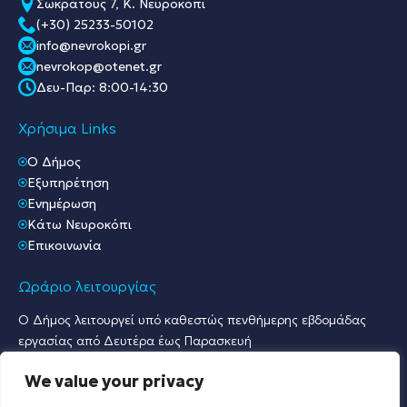
Σωκράτους 7, Κ. Νευροκόπι
(+30) 25233-50102
info@nevrokopi.gr
nevrokop@otenet.gr
Δευ-Παρ: 8:00-14:30
Χρήσιμα Links
O Δήμος
Εξυπηρέτηση
Ενημέρωση
Κάτω Νευροκόπι
Επικοινωνία
Ωράριο λειτουργίας
Ο Δήμος λειτουργεί υπό καθεστώς πενθήμερης εβδομάδας
εργασίας από Δευτέρα έως Παρασκευή
Ωράριο Υποδοχής Κοινού & Εξυπηρέτησης Πολιτών
We value your privacy
Γραφείο Πρωτοκόλλου & Γραφεία Υποδοχής Πολιτών:
Δευτέρα έως Παρασκευή: 07:30 – 15:30.