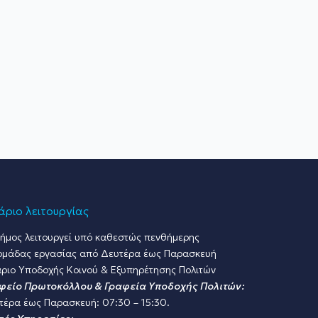
ριο λειτουργίας
ήμος λειτουργεί υπό καθεστώς πενθήμερης
ομάδας εργασίας από Δευτέρα έως Παρασκευή
ριο Υποδοχής Κοινού & Εξυπηρέτησης Πολιτών
φείο Πρωτοκόλλου & Γραφεία Υποδοχής Πολιτών:
τέρα έως Παρασκευή: 07:30 – 15:30.