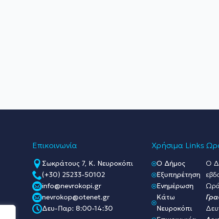
Επικοινωνία
Χρήσιμα Links
Ωρά
Σωκράτους 7, Κ. Νευροκόπι
O Δήμος
Ο Δ
(+30) 25233-50102
Εξυπηρέτηση
εβδ
info@nevrokopi.gr
Ενημέρωση
Ωρά
nevrokop@otenet.gr
Κάτω
Γρα
Δευ-Παρ: 8:00-14:30
Νευροκόπι
Δευ